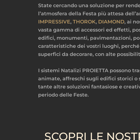
State cercando una soluzione per render
l’atmosfera della Festa più attesa dell’
IMPRESSIVE
,
THOROK
,
DIAMOND
, ai n
vasta gamma di accessori ed effetti, pos
edifici, monumenti, pavimentazioni, por
caratteristiche dei vostri luoghi, perc
superfici da decorare, con alte possibi
I sistemi Natalizi PROIETTA possono tras
animate, affreschi sugli edifici storici
tante altre soluzioni fantasiose e creativ
periodo delle Feste.
SCOPRI LE NOST