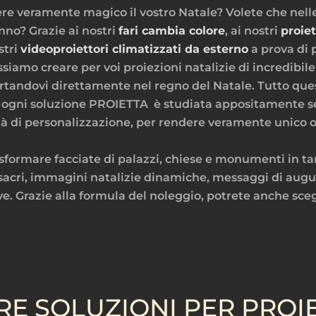
e veramente magico il vostro Natale? Volete che nelle s
anno? Grazie ai nostri
fari cambia colore
, ai nostri
proiet
ostri
videoproiettori climatizzati da esterno
a prova di 
siamo creare per voi proiezioni natalizie di incredibile 
tandovi direttamente nel regno del Natale. Tutto quest
hé ogni soluzione PROIETTA è studiata appositamente seg
lità di personalizzazione, per rendere veramente unico 
formare facciate di palazzi, chiese e monumenti in tant
 o sacri, immagini natalizie dinamiche, messaggi di augur
e. Grazie alla formula del noleggio, potrete anche scegli
RE SOLUZIONI PER PROIE