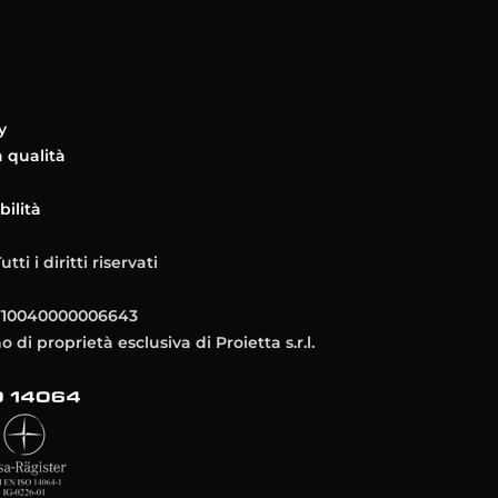
y
a qualità
bilità
tti i diritti riservati
:IT10040000006643
no di proprietà esclusiva di Proietta s.r.l.